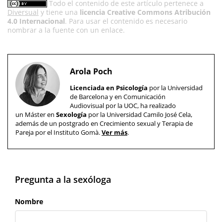
Todo el contenido de este artículo pertenece a
Diversual
y tiene una
licencia Creative Commons Atribución
4.0 Internacional
. Para usar el contenido es necesario
nombrar a la fuente con un enlace.
Arola Poch
Licenciada en Psicología
por la Universidad
de Barcelona y en Comunicación
Audiovisual por la UOC, ha realizado
un Máster en
Sexología
por la Universidad Camilo José Cela,
además de un postgrado en Crecimiento sexual y Terapia de
Pareja por el Instituto Gomà.
Ver más
.
Pregunta a la sexóloga
Nombre