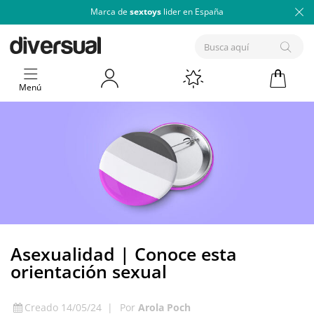
Marca de
sextoys
lider en España
Menú
Asexualidad | Conoce esta
orientación sexual
Creado 14/05/24
|
Por
Arola Poch