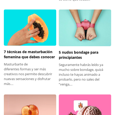
7 técnicas de masturbación
5 nudos bondage para
femenina que debes conocer
principiantes
Masturbarte de
Seguramente habrás leído ya
diferentes formas y ser más
mucho sobre bondage, quizá
creativos nos permite descubrir
incluso te hayas animado a
nuevas sensaciones y disfrutar
probarlo, pero no sales del
más....
“venga,...