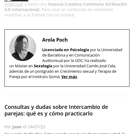
Diversual
y tiene una
licencia Creative Commons Atribución
4.0 Internacional
. Para usar el contenido es necesario
nombrar a la fuente con un enlace.
Arola Poch
Licenciada en Psicología
por la Universidad
de Barcelona y en Comunicación
Audiovisual por la UOC, ha realizado
un Máster en
Sexología
por la Universidad Camilo José Cela,
además de un postgrado en Crecimiento sexual y Terapia de
Pareja por el Instituto Gomà.
Ver más
.
Consultas y dudas sobre Intercambio de
parejas: qué es y cómo practicarlo
Por
Juan
el
24/07/23